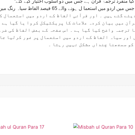
ا گیا منفرد ترجمۂ قرآن ہے جس میں دو اسلوب اختیار کیے گئے
آن میں بیان کردہ علامات کا پریکٹیکل کروا یا گیا ہے ک
کا ترجمہ واضح کیا گیا ہے ۔ اس صفحہ کے بعض الفاظ کی ضر
 اور سیاہ الفاظ کے اردو میں استعمال پر غور کرلیا جا
 کو سمجھنا چنداں مشکل نہیں رہتا ۔