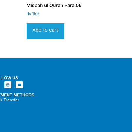
Misbah ul Quran Para 06
₨
150
Add to cart
LLOW US
YMENT METHODS
k Transfer