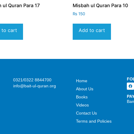
 ul Quran Para 17
Misbah ul Quran Para 10
₨
150
 to cart
Add to cart
FO
0321/0322 8844700
Home
info@bait-ul-quran.org
About Us
PA
Books
Ban
Videos
Contact Us
Terms and Policies