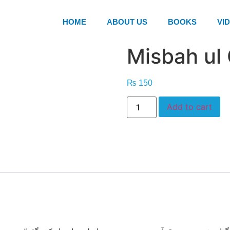
HOME
ABOUT US
BOOKS
VI
Misbah ul
₨
150
Add to cart