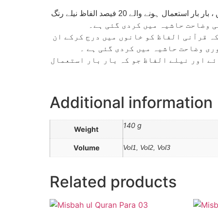
ایک صفحے پر آیا ت اور ان کا رواں ترجمہ دیا گیا ہے ۔ جس میں اردو میں استعما ل ہونے والے 65 فیصد الفاظ سیاہ رنگ میں ، بار بار استعمال ہونے والے 20 فیصد الفاظ نیلے رنگ
ہ قرآنی الفاظ کو خانوں میں درج کرکے ان
وری وضاحت حاشیہ میں کردی گئی ہے ۔
ئے اور نیلے الفاظ جو کہ بار بار استعمال
Additional information
140 g
Weight
Volume
Vol1, Vol2, Vol3
Related products