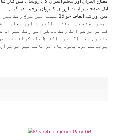
“مفتاح القرآن اور معلم القرآن کی روشنی میں تیار کی
میں اور نئے الفاظ جو 15 فیصد ہیں سرخ رنگ میں دیئے گئے ہیں ۔ اور قرآنی الفاظ کے اردو میں استعمال کی وضاحت حاشیہ میں کردی گئی ہے۔
دوسرے صفحے پر مفتاح القرآن اور معلم القر
کے ہر جز کو الگ رنگ دے کر اسی رنگ میں اس 
یاد رہے کہ اگر سرخ الفاظ یاد کرلئے جائیں
ہونے سے خود بخود یاد ہو جاتے ہیں تو قرآن